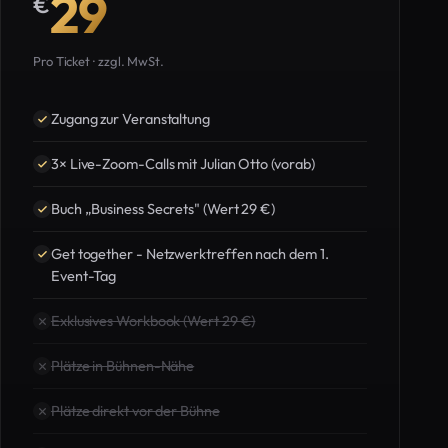
29
€
Pro Ticket · zzgl. MwSt.
Zugang zur Veranstaltung
3× Live-Zoom-Calls mit Julian Otto (vorab)
Buch „Business Secrets" (Wert 29 €)
Get together - Netzwerktreffen nach dem 1.
Event-Tag
Exklusives Workbook (Wert 29 €)
Plätze in Bühnen-Nähe
Plätze direkt vor der Bühne