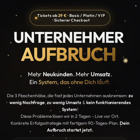
Tickets ab
29 €
· Basic / Platin / VIP
· Sicherer Checkout
UNTERNEHMER
AUFBRUCH
Mehr
Neukunden
. Mehr
Umsatz
.
Ein
System, das ohne Dich läuft.
Die 3 Flaschenhälse, die fast jedes Unternehmen ausbremsen:
zu
wenig Nachfrage
,
zu wenig Umsatz
&
kein funktionierendes
System
!
Diese Probleme lösen wir in 2 Tagen – Live vor Ort.
Konkrete Erfolgsstrategie mit fertigem 90-Tages-Plan.
Dein
Aufbruch startet jetzt.