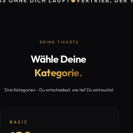
ÄUFT
●
VERTRIEB, DER WIRKLICH VERKA
Julian
Jürgen
Gerald
Otto
Höller
Hörhan
VERKAUFSEXPERTE
EUROPAS
INVESTMENTPUNK
FÜR
ERFOLGS-
&
DEINE TICKETS
MEHR
&
BESTSELLERAUTOR
UMSATZWACHSTUM
MOTIVATIONSTRAINER
#1
Wähle Deine
Kategorie.
Drei Kategorien – Du entscheidest, wie tief Du eintauchst.
BASIC