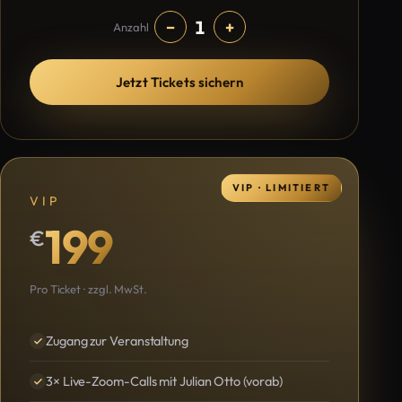
1
−
+
Anzahl
Jetzt Tickets sichern
VIP · LIMITIERT
VIP
199
€
Pro Ticket · zzgl. MwSt.
Zugang zur Veranstaltung
3× Live-Zoom-Calls mit Julian Otto (vorab)