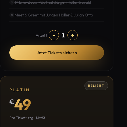
1× Live-Zoom-Call mit Jürgen Höller (vorab)
Meet & Greet mit Jürgen Höller & Julian Otto
1
−
+
Anzahl
Jetzt Tickets sichern
BELIEBT
PLATIN
49
€
Pro Ticket · zzgl. MwSt.