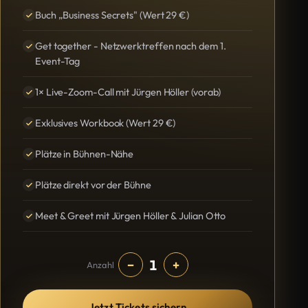
Buch „Business Secrets" (Wert 29 €)
Get together - Netzwerktreffen nach dem 1.
Event-Tag
1× Live-Zoom-Call mit Jürgen Höller (vorab)
Exklusives Workbook (Wert 29 €)
Plätze in Bühnen-Nähe
Plätze direkt vor der Bühne
Meet & Greet mit Jürgen Höller & Julian Otto
1
−
+
Anzahl
Jetzt Tickets sichern