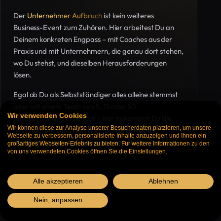
Der
Unternehmer Aufbruch
ist kein weiteres
Business-Event zum Zuhören. Hier arbeitest Du an
Deinem konkreten Engpass – mit Coaches aus der
Praxis und mit Unternehmern, die genau dort stehen,
wo Du stehst, und dieselben Herausforderungen
lösen.
Egal ob Du als Selbstständiger alles alleine stemmst
oder mit einem Team von 5, 15 oder 50
Wir verwenden Cookies
Mitarbeitenden arbeitest – hier bekommst Du die
Wir können diese zur Analyse unserer Besucherdaten platzieren, um unsere
Systeme, um Dein Unternehmen
profitabler,
Webseite zu verbessern, personalisierte Inhalte anzuzeigen und Ihnen ein
planbarer und unabhängiger von Dir
aufzustellen.
großartiges Webseiten-Erlebnis zu bieten. Für weitere Informationen zu den
von uns verwendeten Cookies öffnen Sie die Einstellungen.
Alle akzeptieren
Ablehnen
Nein, anpassen